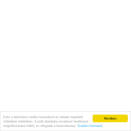
Ezen a webhelyen sütiket használunk az oldalak megfelelő
Rendben
működése érdekében. A sütik tárolására vonatkozó beállítások
megváltoztatása nélkül, ön elfogadja a használatukat.
További információ
.