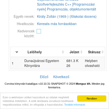
Szoftverfejlesztés
C++ [Programozási
nyelv]
Programozás, objektumorientált
Egyéb nevek:
Király Zoltán (1969-) (főiskolai docens)
Hivatkozás:
Keresés más forrásokban
Kedvencek
között:
Lelőhely
Jelzet
Státusz
Dunaújvárosi Egyetem
681.3 K
Helyben
1
Könyvtára
26
olvasható
Előző
Következő
Corvina könyvtári katalógus v10.10.31-SNAPSHOT
© 2024
Monguz kft.
Minden jog
fenntartva.
Ezen a webhelyen sütiket használunk az oldalak megfelelő
Rendben
működése érdekében. A sütik tárolására vonatkozó beállítások
megváltoztatása nélkül, ön elfogadja a használatukat.
További információ
.