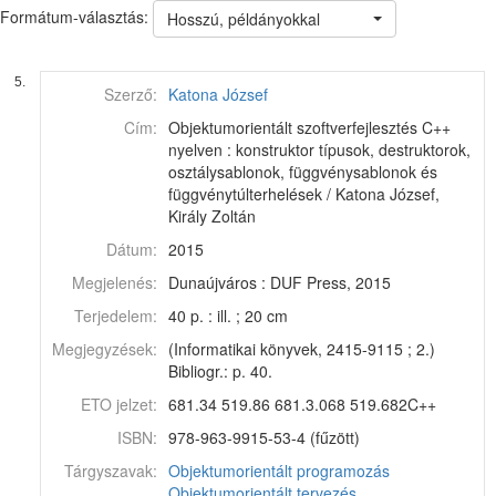
Formátum-választás:
Hosszú, példányokkal
5.
Szerző:
Katona József
Cím:
Objektumorientált szoftverfejlesztés C++
nyelven : konstruktor típusok, destruktorok,
osztálysablonok, függvénysablonok és
függvénytúlterhelések / Katona József,
Király Zoltán
Dátum:
2015
Megjelenés:
Dunaújváros : DUF Press, 2015
Terjedelem:
40 p. : ill. ; 20 cm
Megjegyzések:
(Informatikai könyvek, 2415-9115 ; 2.)
Bibliogr.: p. 40.
ETO jelzet:
681.34 519.86 681.3.068 519.682C++
ISBN:
978-963-9915-53-4 (fűzött)
Tárgyszavak:
Objektumorientált programozás
Objektumorientált tervezés